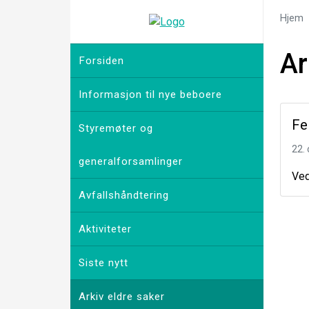
Hjem
Ar
Forsiden
Informasjon til nye beboere
Fe
Styremøter og
22.
generalforsamlinger
Ved
Avfallshåndtering
Aktiviteter
Siste nytt
Arkiv eldre saker